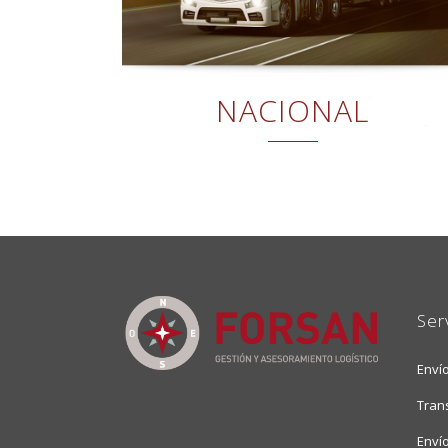
NACIONAL
Ser
Enví
Trans
Envío