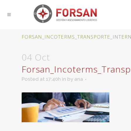
FORSAN_INCOTERMS_TRANSPORTE_INTER
04 Oct
Forsan_Incoterms_Transp
Posted at 17:40h
in
by
ana